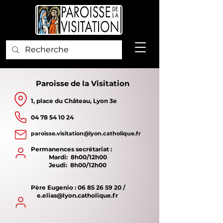
Paroisse de la Visitation
1, place du Château, Lyon 3e
04 78 54 10 24
paroisse.visitation@lyon.catholique.fr
Permanences secrétariat :
Mardi
: 8h00
/12h00
Jeudi: 8h00/12h00
Père
Eugenio : 0
6 85 26 59 20
/
e
.
elias@lyon.catholique.fr