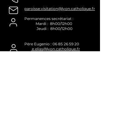
paroisse.visitation@lyon.catholique.fr
Permanences secrétariat :
Mardi : 8h00/12h00
Jeudi : 8h00/12h00
Père Eugenio :
06 85 26 59 20
e.elias@lyon.catholique.fr
Groupes paroissiaux et leurs contacts
Cliquez ici
Equipe d'animation Pastorale
Cliquez ici
Retrouvez nous sur :
FACEBOOK